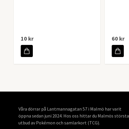
10 kr
60 kr
Våra dörrar på Lantmannagatan 57 i Malmö har varit
öppna sedan juni 2024. Hos oss hittar du Malmös största
utbud av Pokémon och samlarkort (TCG).