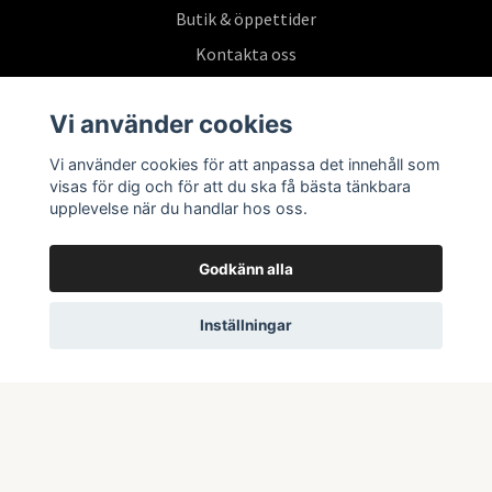
Butik & öppettider
Kontakta oss
Köpvillkor
Vi använder cookies
Vi använder cookies för att anpassa det innehåll som
Prenumerera på vårt nyhetsbrev
visas för dig och för att du ska få bästa tänkbara
upplevelse när du handlar hos oss.
Prenumerera
Godkänn alla
Inställningar
© 2026 Swepoke AB | Allt inom Pokémon TCG och samlarkort