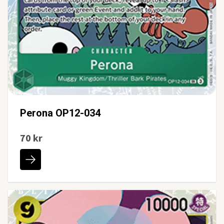
Perona OP12-034
70 kr