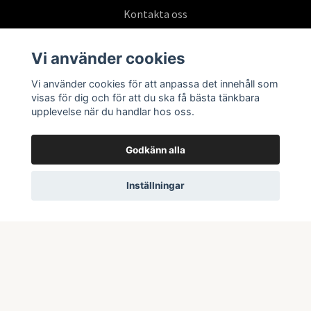
Kontakta oss
Köpvillkor
Vi använder cookies
Vi använder cookies för att anpassa det innehåll som
Prenumerera på vårt nyhetsbrev
visas för dig och för att du ska få bästa tänkbara
upplevelse när du handlar hos oss.
Prenumerera
Godkänn alla
Inställningar
© 2026 Swepoke AB | Allt inom Pokémon TCG och samlarkort