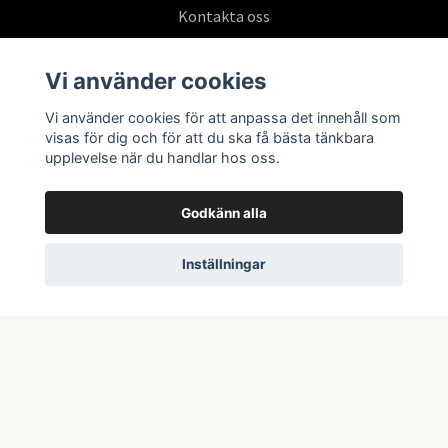
Kontakta oss
Köpvillkor
Vi använder cookies
Vi använder cookies för att anpassa det innehåll som
Prenumerera på vårt nyhetsbrev
visas för dig och för att du ska få bästa tänkbara
upplevelse när du handlar hos oss.
Prenumerera
Godkänn alla
Inställningar
© 2026 Swepoke AB | Allt inom Pokémon TCG och samlarkort