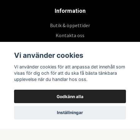
Information
Butik & öppettider
Kontakta oss
Köpvillkor
Vi använder cookies
Vi använder cookies för att anpassa det innehåll som
Prenumerera på vårt nyhetsbrev
visas för dig och för att du ska få bästa tänkbara
upplevelse när du handlar hos oss.
Prenumerera
Godkänn alla
Inställningar