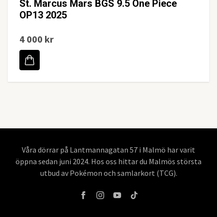
St. Marcus Mars BGS 9.5 One Piece
OP13 2025
4 000 kr
Våra dörrar på Lantmannagatan 57 i Malmö har varit
öppna sedan juni 2024. Hos oss hittar du Malmös största
utbud av Pokémon och samlarkort (TCG).