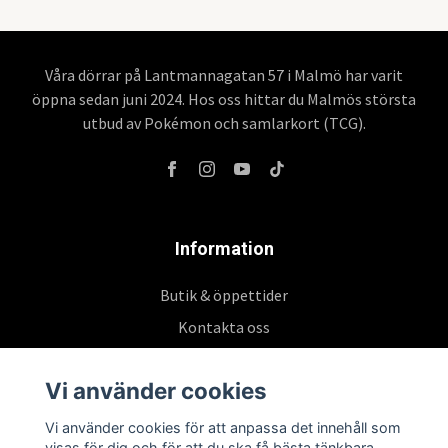
Våra dörrar på Lantmannagatan 57 i Malmö har varit
öppna sedan juni 2024. Hos oss hittar du Malmös största
utbud av Pokémon och samlarkort (TCG).
Information
Butik & öppettider
Kontakta oss
Köpvillkor
Vi använder cookies
Vi använder cookies för att anpassa det innehåll som
Prenumerera på vårt nyhetsbrev
visas för dig och för att du ska få bästa tänkbara