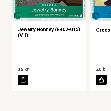
Jewelry Bonney (EB02-015)
Crocod
(V.1)
25 kr
20 kr