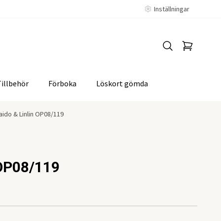
Inställningar
Tillbehör
Förboka
Löskort gömda
aido & Linlin OP08/119
 OP08/119