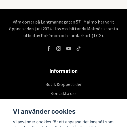
Våra dörrar på Lantmannagatan 57 i Malmö har varit
öppna sedan juni 2024. Hos oss hittar du Malmös största
utbud av Pokémon och samlarkort (TCG).
Information
Butik & öppettider
Kontakta oss
Köpvillkor
Vi använder cookies
Vi använder cookies för att anpassa det innehåll som
Prenumerera på vårt nyhetsbrev