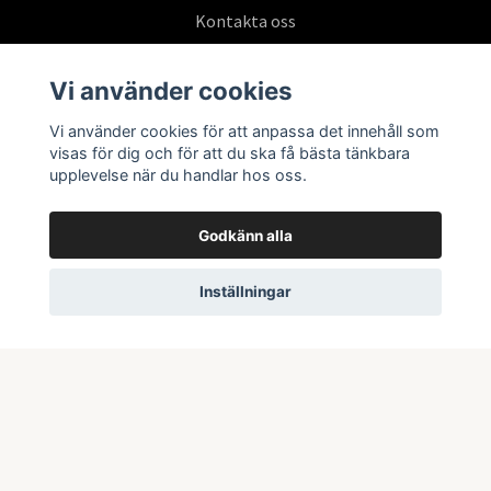
Kontakta oss
Köpvillkor
Vi använder cookies
Vi använder cookies för att anpassa det innehåll som
Prenumerera på vårt nyhetsbrev
visas för dig och för att du ska få bästa tänkbara
upplevelse när du handlar hos oss.
Prenumerera
Godkänn alla
Inställningar
© 2026 Swepoke AB | Allt inom Pokémon TCG och samlarkort