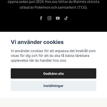
öppna sedan juni 2024. Hos oss hittar du Malmös största
utbud av Pokémon och samlarkort (TCG).
Information
Vi använder cookies
Butik & öppettider
Vi använder cookies för att anpassa det innehåll som
visas för dig och för att du ska få bästa tänkbara
Kontakta oss
upplevelse när du handlar hos oss.
Köpvillkor
Godkänn alla
Prenumerera på vårt nyhetsbrev
Inställningar
Prenumerera