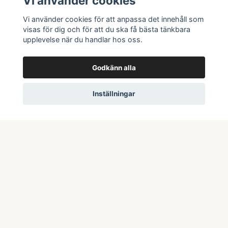
Vi använder cookies
Butik & öppettider
Vi använder cookies för att anpassa det innehåll som
Kontakta oss
visas för dig och för att du ska få bästa tänkbara
upplevelse när du handlar hos oss.
Köpvillkor
Godkänn alla
Prenumerera på vårt nyhetsbrev
Inställningar
Prenumerera
© 2026 Swepoke AB | Allt inom Pokémon TCG och samlarkort