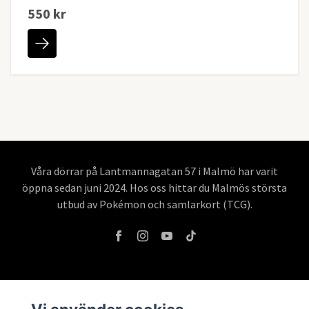
550 kr
Våra dörrar på Lantmannagatan 57 i Malmö har varit
öppna sedan juni 2024. Hos oss hittar du Malmös största
utbud av Pokémon och samlarkort (TCG).
Information