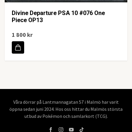
Divine Departure PSA 10 #076 One
Piece OP13
1 800 kr
Våra dörrar på Lantmannagatan 57 i Malmö har varit
öppna sedan juni 2024. Hos oss hittar du Malmös största
utbud av Pokémon och samlarkort (TCG).