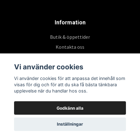
Information
Butik & öppettider
Kontakta oss
Köpvillkor
Vi använder cookies
Vi använder cookies för att anpassa det innehåll som
Prenumerera på vårt nyhetsbrev
visas för dig och för att du ska få bästa tänkbara
upplevelse när du handlar hos oss.
Prenumerera
Godkänn alla
Inställningar