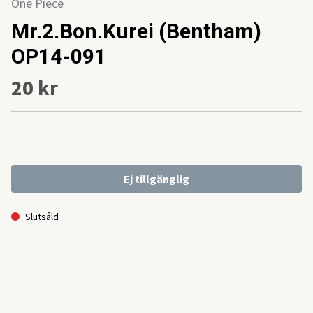
One Piece
Mr.2.Bon.Kurei (Bentham)
OP14-091
20 kr
Ej tillgänglig
Slutsåld