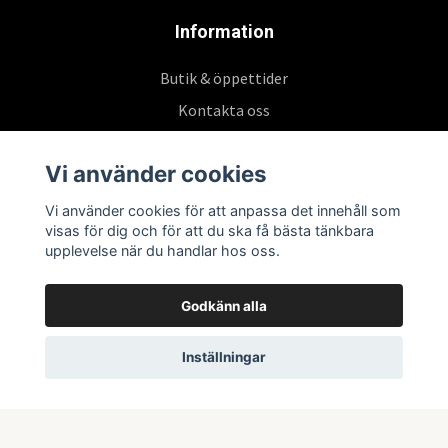
Information
Butik & öppettider
Kontakta oss
Köpvillkor
Vi använder cookies
Vi använder cookies för att anpassa det innehåll som
Prenumerera på vårt nyhetsbrev
visas för dig och för att du ska få bästa tänkbara
upplevelse när du handlar hos oss.
Prenumerera
Godkänn alla
Inställningar