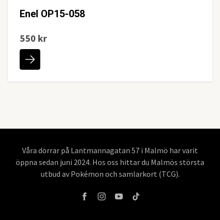
Enel OP15-058
550 kr
Våra dörrar på Lantmannagatan 57 i Malmö har varit
öppna sedan juni 2024. Hos oss hittar du Malmös största
utbud av Pokémon och samlarkort (TCG).