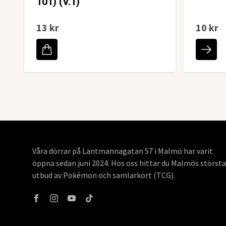
101) (V.1)
13 kr
10 kr
Våra dörrar på Lantmannagatan 57 i Malmö har varit
öppna sedan juni 2024. Hos oss hittar du Malmös största
utbud av Pokémon och samlarkort (TCG).