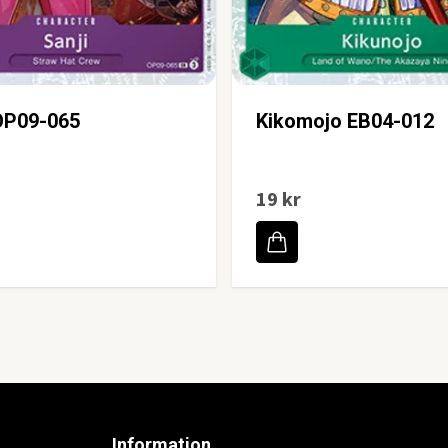
OP09-065
Kikomojo EB04-012
19 kr
Information