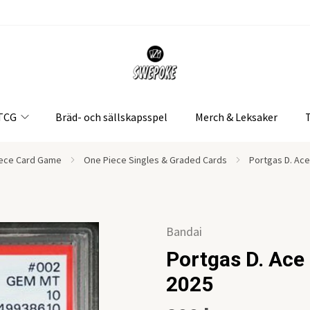
 TCG
Bräd- och sällskapsspel
Merch & Leksaker
ece Card Game
One Piece Singles & Graded Cards
Portgas D. Ac
Bandai
Portgas D. Ace
2025