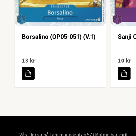
Borsalino (OP05-051) (V.1)
Sanji 
13 kr
10 kr
Våra dörrar på Lantmannagatan 57 i Malmö har varit