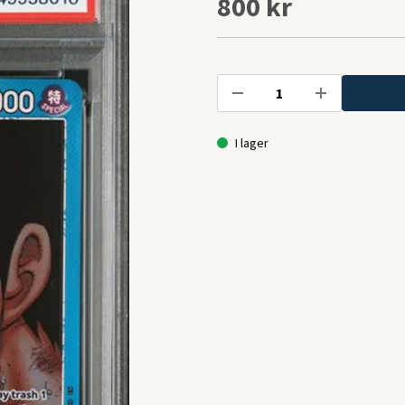
800 kr
I lager