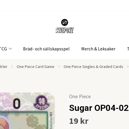
 TCG
Bräd- och sällskapsspel
Merch & Leksaker
ukter
One Piece Card Game
One Piece Singles & Graded Cards
One Piece
Sugar OP04-02
19 kr