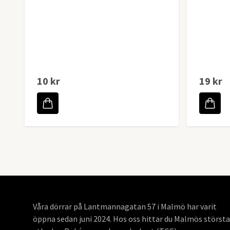
10 kr
19 kr
Våra dörrar på Lantmannagatan 57 i Malmö har varit
öppna sedan juni 2024. Hos oss hittar du Malmös största