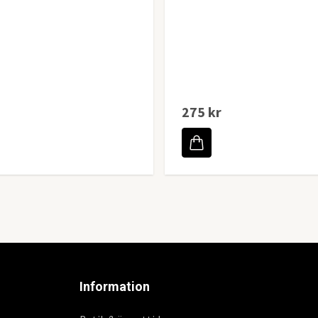
275 kr
Information