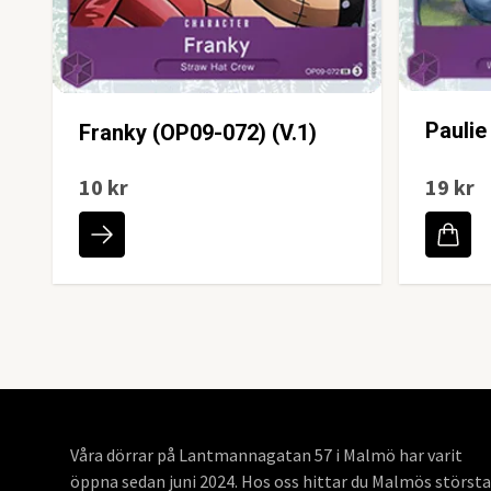
Paulie
Franky (OP09-072) (V.1)
10 kr
19 kr
Våra dörrar på Lantmannagatan 57 i Malmö har varit
öppna sedan juni 2024. Hos oss hittar du Malmös största