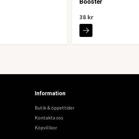
Booster
38 kr
Information
Butik & öppettider
Kontakta oss
Köpvillkor