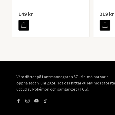
149 kr
219 kr
Våra dörrar på Lantmannagatan 57 i Malmö har varit
öppna sedan juni 2024. Hos oss hittar du Malmös största
utbud av Pokémon och samlarkort (TCG).