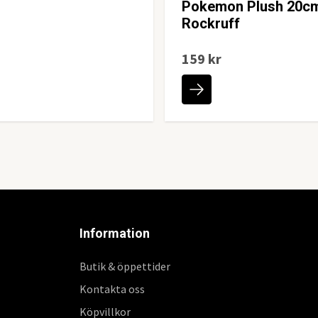
Pokemon Plush 20c
Rockruff
159 kr
Information
Butik & öppettider
Kontakta oss
Köpvillkor