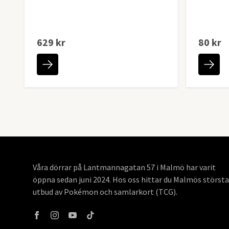
629 kr
80 kr
Våra dörrar på Lantmannagatan 57 i Malmö har varit
öppna sedan juni 2024. Hos oss hittar du Malmös största
utbud av Pokémon och samlarkort (TCG).