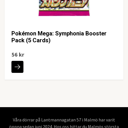
Pokémon Mega: Symphonia Booster
Pack (5 Cards)
56 kr
Våra dörrar på Lantmannagatan 57 i Malmö har varit
öppna sedan juni 2024. Hos oss hittar du Malmös största