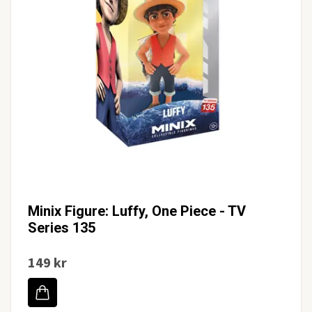
Minix Figure: Luffy, One Piece - TV
Series 135
149 kr