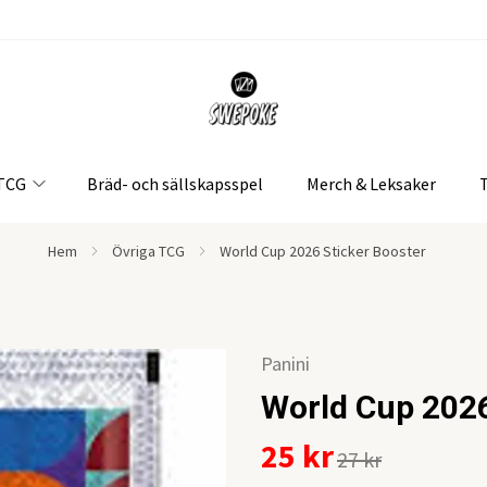
 TCG
Bräd- och sällskapsspel
Merch & Leksaker
Hem
Övriga TCG
World Cup 2026 Sticker Booster
Panini
World Cup 2026
25 kr
27 kr