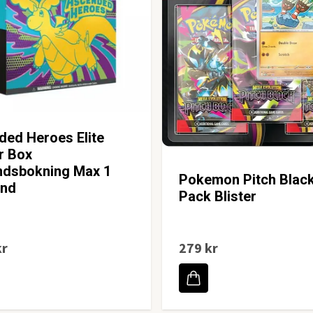
ed Heroes Elite
r Box
ndsbokning Max 1
Pokemon Pitch Black
und
Pack Blister
kr
279 kr