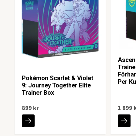
Ascend
Traine
Förha
Pokémon Scarlet & Violet
Per K
9: Journey Together Elite
Trainer Box
899 kr
1 899 