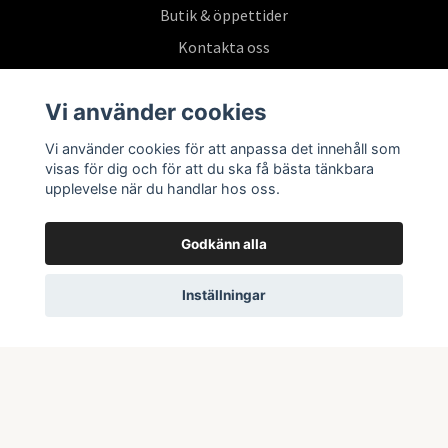
Butik & öppettider
Kontakta oss
Köpvillkor
Vi använder cookies
Vi använder cookies för att anpassa det innehåll som
Prenumerera på vårt nyhetsbrev
visas för dig och för att du ska få bästa tänkbara
upplevelse när du handlar hos oss.
Prenumerera
Godkänn alla
Inställningar
© 2026 Swepoke AB | Allt inom Pokémon TCG och samlarkort