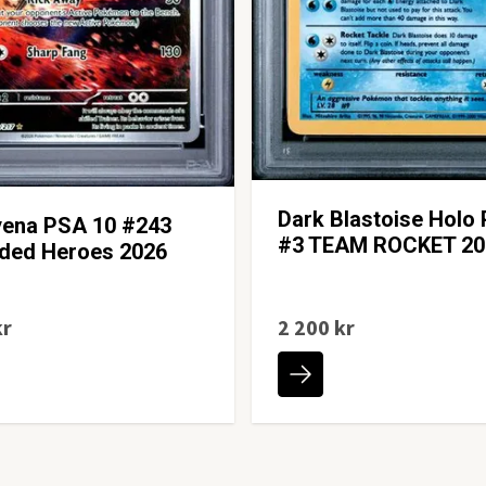
Dark Blastoise Holo
yena PSA 10 #243
#3 TEAM ROCKET 20
ded Heroes 2026
kr
2 200 kr