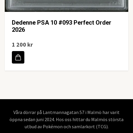
Dedenne PSA 10 #093 Perfect Order
2026
1 200 kr
Våra dörrar på Lantmannagatan 57 i Malmö har varit
öppna sedan juni 2024. Hos oss hittar du Malmös största
utbud av Pokémon och samlarkort (TCG).