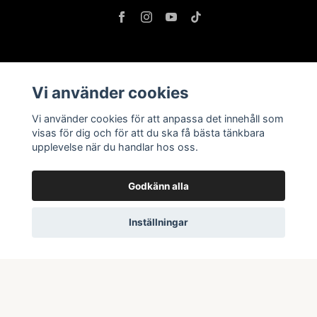
Information
Vi använder cookies
Butik & öppettider
Vi använder cookies för att anpassa det innehåll som
Kontakta oss
visas för dig och för att du ska få bästa tänkbara
upplevelse när du handlar hos oss.
Köpvillkor
Godkänn alla
Prenumerera på vårt nyhetsbrev
Inställningar
Prenumerera