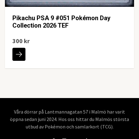
Pikachu PSA 9 #051 Pokémon Day
Collection 2026 TEF
300 kr
Våra dörrar på Lantmannagatan 57 i Malmö har varit
öppna sedan juni 2024. Hos oss hittar du Malmös största
utbud av Pokémon och samlarkort (TCG).