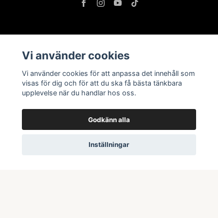
Information
Vi använder cookies
Butik & öppettider
Vi använder cookies för att anpassa det innehåll som
Kontakta oss
visas för dig och för att du ska få bästa tänkbara
upplevelse när du handlar hos oss.
Köpvillkor
Godkänn alla
Prenumerera på vårt nyhetsbrev
Inställningar
Prenumerera