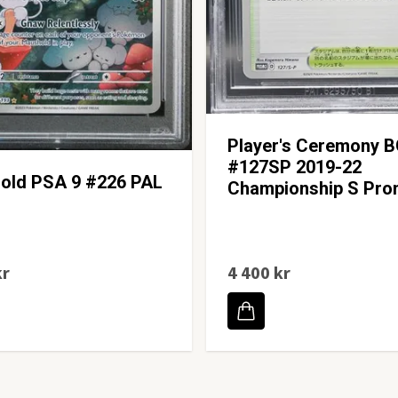
Player's Ceremony B
#127SP 2019-22
old PSA 9 #226 PAL
Championship S Pr
kr
4 400 kr