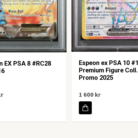
Espeon ex PSA 10 #
on EX PSA 8 #RC28
Premium Figure Coll.
16
Promo 2025
kr
1 600 kr