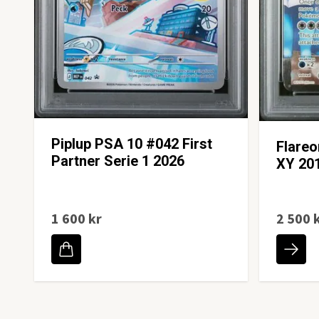
Piplup PSA 10 #042 First
Flare
Partner Serie 1 2026
XY 20
1 600 kr
2 500 