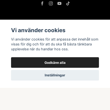
Information
Vi använder cookies
Butik & öppettider
Vi använder cookies för att anpassa det innehåll som
Kontakta oss
visas för dig och för att du ska få bästa tänkbara
upplevelse när du handlar hos oss.
Köpvillkor
Godkänn alla
Prenumerera på vårt nyhetsbrev
Inställningar
Prenumerera