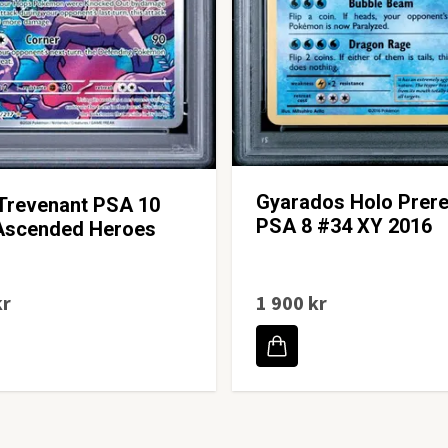
Gyarados Holo Prere
Trevenant PSA 10
PSA 8 #34 XY 2016
Ascended Heroes
kr
1 900 kr