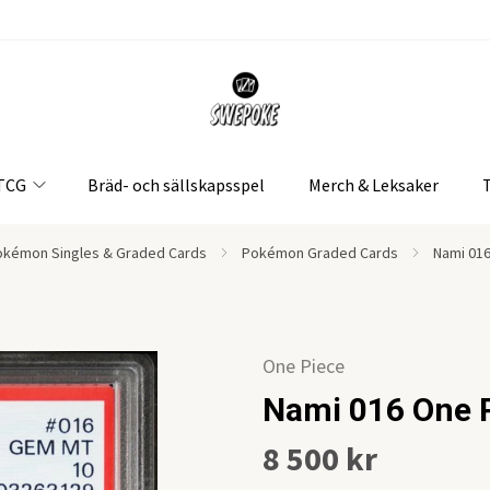
 TCG
Bräd- och sällskapsspel
Merch & Leksaker
okémon Singles & Graded Cards
Pokémon Graded Cards
Nami 01
One Piece
Nami 016 One 
8 500 kr