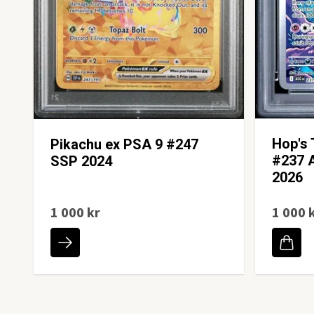
Hop's 
Pikachu ex PSA 9 #247
#237 
SSP 2024
2026
1 000 kr
1 000 