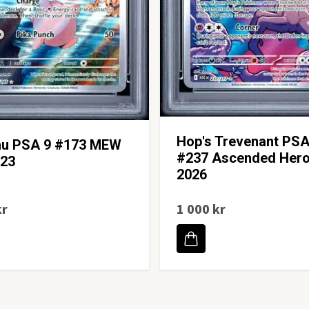
Hop's Trevenant PSA
hu PSA 9 #173 MEW
#237 Ascended Her
023
2026
kr
1 000 kr