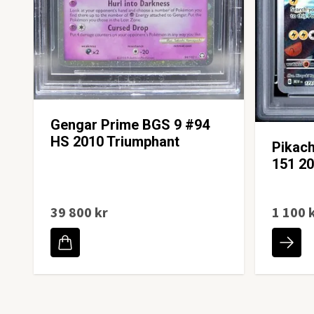
Gengar Prime BGS 9 #94
HS 2010 Triumphant
Pikac
151 2
39 800 kr
1 100 