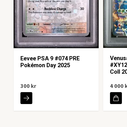
Venus
Eevee PSA 9 #074 PRE
#XY12
Pokémon Day 2025
Coll 2
300 kr
4 000 