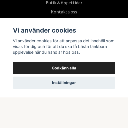
Butik & öppettider
Kontakta oss
Köpvillkor
Vi använder cookies
Vi använder cookies för att anpassa det innehåll som
Prenumerera på vårt nyhetsbrev
visas för dig och för att du ska få bästa tänkbara
upplevelse när du handlar hos oss.
Prenumerera
Godkänn alla
Inställningar
© 2026 Swepoke AB | Allt inom Pokémon TCG och samlarkort