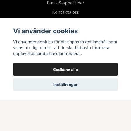
Butik & öppettider
Kontakta oss
Köpvillkor
Vi använder cookies
Vi använder cookies för att anpassa det innehåll som
Prenumerera på vårt nyhetsbrev
visas för dig och för att du ska få bästa tänkbara
upplevelse när du handlar hos oss.
Prenumerera
Godkänn alla
Inställningar
© 2026 Swepoke AB | Allt inom Pokémon TCG och samlarkort