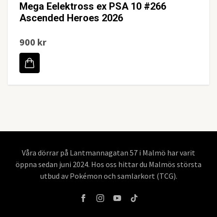
Mega Eelektross ex PSA 10 #266
Ascended Heroes 2026
900 kr
Våra dörrar på Lantmannagatan 57 i Malmö har varit
öppna sedan juni 2024. Hos oss hittar du Malmös största
utbud av Pokémon och samlarkort (TCG).