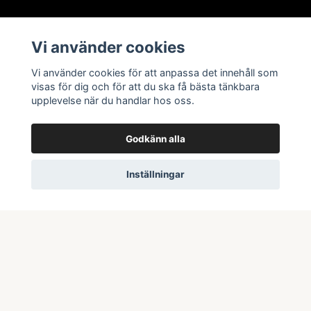
Information
Vi använder cookies
Butik & öppettider
Vi använder cookies för att anpassa det innehåll som
Kontakta oss
visas för dig och för att du ska få bästa tänkbara
upplevelse när du handlar hos oss.
Köpvillkor
Godkänn alla
Prenumerera på vårt nyhetsbrev
Inställningar
Prenumerera