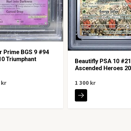
r Prime BGS 9 #94
10 Triumphant
Beautifly PSA 10 #2
Ascended Heroes 2
 kr
1 300 kr