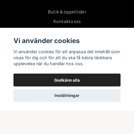
Butik & öppettider
Kontakta oss
Köpvillkor
Vi använder cookies
Vi använder cookies för att anpassa det innehåll som
Prenumerera på vårt nyhetsbrev
visas för dig och för att du ska få bästa tänkbara
upplevelse när du handlar hos oss.
Prenumerera
Godkänn alla
Inställningar