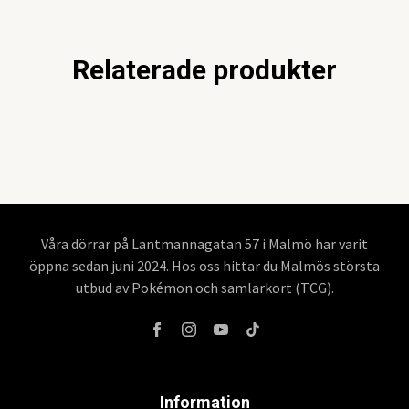
Relaterade produkter
Våra dörrar på Lantmannagatan 57 i Malmö har varit
öppna sedan juni 2024. Hos oss hittar du Malmös största
utbud av Pokémon och samlarkort (TCG).
Information