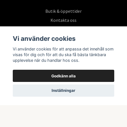
Butik & öppettider
Kontakta oss
Köpvillkor
Vi använder cookies
Vi använder cookies för att anpassa det innehåll som
Prenumerera på vårt nyhetsbrev
visas för dig och för att du ska få bästa tänkbara
upplevelse när du handlar hos oss.
Prenumerera
Godkänn alla
Inställningar