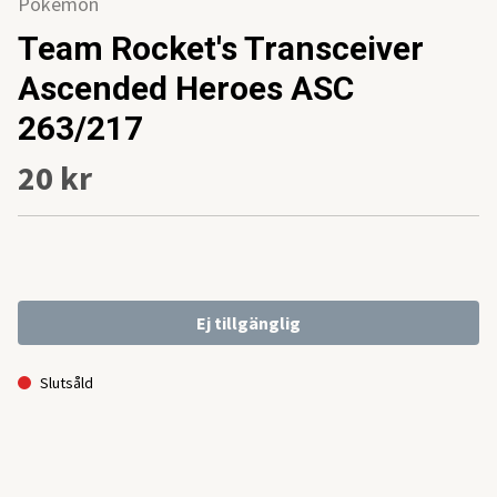
Pokemon
Team Rocket's Transceiver
Ascended Heroes ASC
263/217
20 kr
Ej tillgänglig
Slutsåld