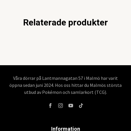
Relaterade produkter
Våra dörrar på Lantmannagatan 57 i Malmö har varit
öppna sedan juni 2024. Hos oss hittar du Malmös största
utbud av Pokémon och samlarkort (TCG).
Information