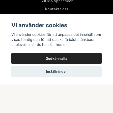
Butik & öppettider
Kontakta oss
Köpvillkor
Vi använder cookies
Vi använder cookies för att anpassa det innehåll som
Prenumerera på vårt nyhetsbrev
visas för dig och för att du ska få bästa tänkbara
upplevelse när du handlar hos oss.
Prenumerera
Godkänn alla
Inställningar
© 2026 Swepoke AB | Allt inom Pokémon TCG och samlarkort