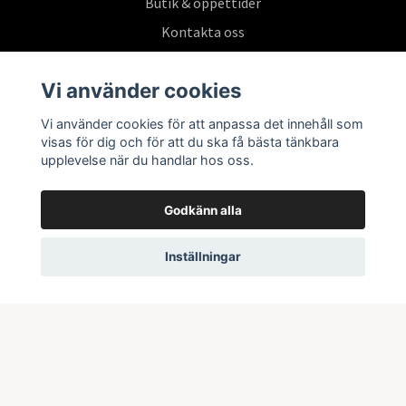
Butik & öppettider
Kontakta oss
Köpvillkor
Vi använder cookies
Vi använder cookies för att anpassa det innehåll som
Prenumerera på vårt nyhetsbrev
visas för dig och för att du ska få bästa tänkbara
upplevelse när du handlar hos oss.
Prenumerera
Godkänn alla
Inställningar
© 2026 Swepoke AB | Allt inom Pokémon TCG och samlarkort