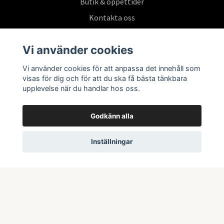
Butik & öppettider
Kontakta oss
Köpvillkor
Vi använder cookies
Vi använder cookies för att anpassa det innehåll som
Prenumerera på vårt nyhetsbrev
visas för dig och för att du ska få bästa tänkbara
upplevelse när du handlar hos oss.
Prenumerera
Godkänn alla
Inställningar
© 2026 Swepoke AB | Allt inom Pokémon TCG och samlarkort