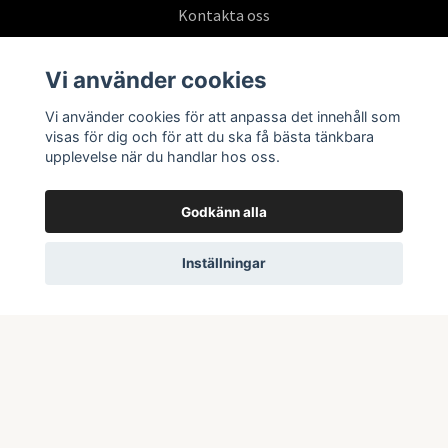
Kontakta oss
Köpvillkor
Vi använder cookies
Vi använder cookies för att anpassa det innehåll som
Prenumerera på vårt nyhetsbrev
visas för dig och för att du ska få bästa tänkbara
upplevelse när du handlar hos oss.
Prenumerera
Godkänn alla
Inställningar
© 2026 Swepoke AB | Allt inom Pokémon TCG och samlarkort