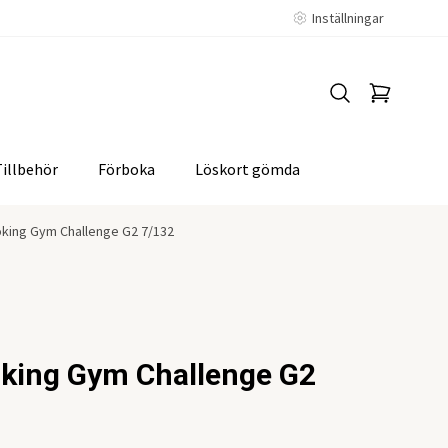
Inställningar
Tillbehör
Förboka
Löskort gömda
oking Gym Challenge G2 7/132
oking Gym Challenge G2