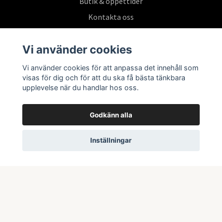
Butik & öppettider
Kontakta oss
Köpvillkor
Vi använder cookies
Vi använder cookies för att anpassa det innehåll som
Prenumerera på vårt nyhetsbrev
visas för dig och för att du ska få bästa tänkbara
upplevelse när du handlar hos oss.
Prenumerera
Godkänn alla
Inställningar
© 2026 Swepoke AB | Allt inom Pokémon TCG och samlarkort