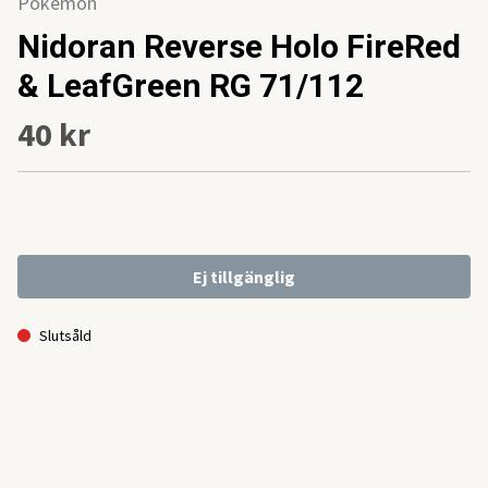
Pokemon
Nidoran Reverse Holo FireRed
& LeafGreen RG 71/112
40 kr
Ej tillgänglig
Slutsåld