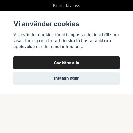
Kontakta oss
Köpvillkor
Vi använder cookies
Vi använder cookies för att anpassa det innehåll som
Prenumerera på vårt nyhetsbrev
visas för dig och för att du ska få bästa tänkbara
upplevelse när du handlar hos oss.
Prenumerera
Godkänn alla
Inställningar
© 2026 Swepoke AB | Allt inom Pokémon TCG och samlarkort