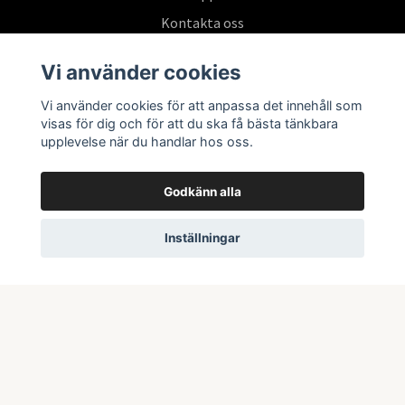
Kontakta oss
Köpvillkor
Vi använder cookies
Vi använder cookies för att anpassa det innehåll som
Prenumerera på vårt nyhetsbrev
visas för dig och för att du ska få bästa tänkbara
upplevelse när du handlar hos oss.
Prenumerera
Godkänn alla
Inställningar
© 2026 Swepoke AB | Allt inom Pokémon TCG och samlarkort