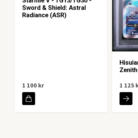
Starmie V - TG13/TG30 -
Sword & Shield: Astral
Radiance (ASR)
Hisui
Zenith
1 100 kr
1 125 