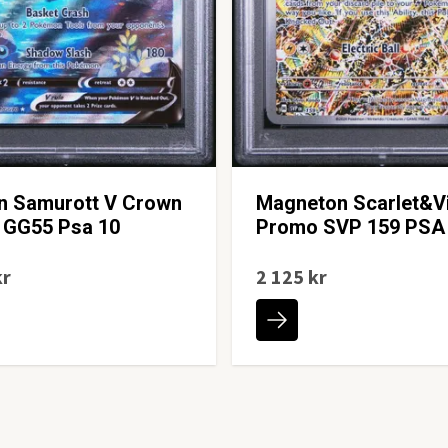
an Samurott V Crown
Magneton Scarlet&Vi
 GG55 Psa 10
Promo SVP 159 PSA
kr
2 125 kr