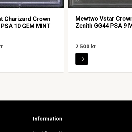
Mewtwo Vstar Crow
nt Charizard Crown
Zenith GG44 PSA 9 
h PSA 10 GEM MINT
kr
2 500 kr
Information