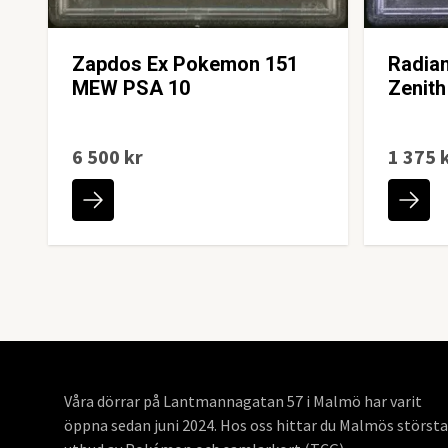
Zapdos Ex Pokemon 151
Radia
MEW PSA 10
Zenit
6 500 kr
1 375 
Våra dörrar på Lantmannagatan 57 i Malmö har varit
öppna sedan juni 2024. Hos oss hittar du Malmös största