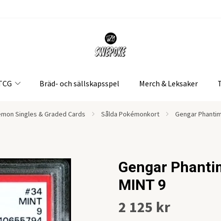
 TCG
Bräd- och sällskapsspel
Merch & Leksaker
mon Singles & Graded Cards
Sålda Pokémonkort
Gengar Phantim
Gengar Phanti
MINT 9
2 125 kr