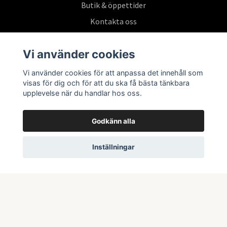
Butik & öppettider
Kontakta oss
Köpvillkor
Vi använder cookies
Vi använder cookies för att anpassa det innehåll som
Prenumerera på vårt nyhetsbrev
visas för dig och för att du ska få bästa tänkbara
upplevelse när du handlar hos oss.
Prenumerera
Godkänn alla
Inställningar
© 2026 Swepoke AB | Allt inom Pokémon TCG och samlarkort